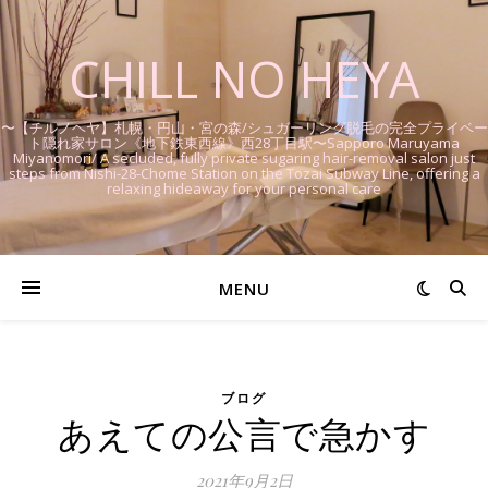
CHILL NO HEYA
〜【チルノヘヤ】札幌・円山・宮の森/シュガーリング脱毛の完全プライベー
ト隠れ家サロン《地下鉄東西線》西28丁目駅〜Sapporo Maruyama
Miyanomori/ A secluded, fully private sugaring hair-removal salon just
steps from Nishi-28-Chome Station on the Tozai Subway Line, offering a
relaxing hideaway for your personal care
MENU
ブログ
あえての公言で急かす
2021年9月2日