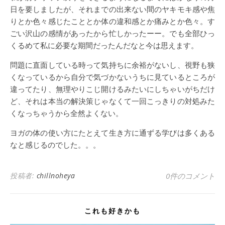
日を要しましたが、それまでの出来ない間のヤキモキ感や焦
りとか色々感じたこととか体の違和感とか痛みとか色々。す
ごい沢山の感情があったから忙しかったーー。でも全部ひっ
くるめて私に必要な期間だったんだなと今は思えます。
問題に直面している時って気持ちに余裕がないし、視野も狭
くなっているから自分で気づかないうちに見ているところが
違ってたり、無理やりこじ開けるみたいにしちゃいがちだけ
ど、それは本当の解決策じゃなくて一回こっきりの対処みた
くなっちゃうから全然よくない。
ヨガの体の使い方にたとえて生き方に通ずる学びは多くある
なと感じるのでした。。。
投稿者:
chillnoheya
0件のコメント
これも好きかも