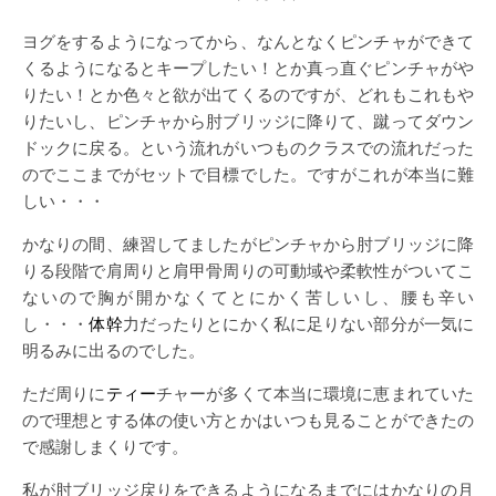
ヨグをするようになってから、なんとなくピンチャができて
くるようになるとキープしたい！とか真っ直ぐピンチャがや
りたい！とか色々と欲が出てくるのですが、どれもこれもや
りたいし、ピンチャから肘ブリッジに降りて、蹴ってダウン
ドックに戻る。という流れがいつものクラスでの流れだった
のでここまでがセットで目標でした。ですがこれが本当に難
しい・・・
かなりの間、練習してましたがピンチャから肘ブリッジに降
りる段階で肩周りと肩甲骨周りの可動域や柔軟性がついてこ
ないので胸が開かなくてとにかく苦しいし、腰も辛い
し・・・
体幹
力だったりとにかく私に足りない部分が一気に
明るみに出るのでした。
ただ周りに
ティー
チャーが多くて本当に環境に恵まれていた
ので理想とする体の使い方とかはいつも見ることができたの
で感謝しまくりです。
私が肘ブリッジ戻りをできるようになるまでにはかなりの月