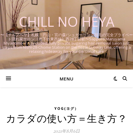
CHILL NO HEYA
〜【チルノヘヤ】札幌・円山・宮の森/シュガーリング脱毛の完全プライベー
ト隠れ家サロン《地下鉄東西線》西28丁目駅〜Sapporo Maruyama
Miyanomori/ A secluded, fully private sugaring hair-removal salon just
steps from Nishi-28-Chome Station on the Tozai Subway Line, offering a
relaxing hideaway for your personal care
MENU
YOG(ヨグ）
カラダの使い方＝生き方？
2021年8月6日