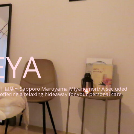
EYA
Maruyama Miyanomori/ A secluded,
offering a relaxing hideaway for your personal care