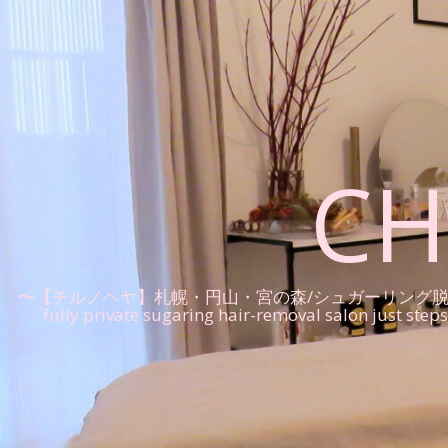
CH
〜【チルノヘヤ】札幌・円山・宮の森/シュガーリング脱毛の完全プ
fully private sugaring hair-removal salon just ste