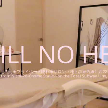
ILL NO H
ライベート隠れ家サロン《地下鉄東西線》西28丁目駅〜Sapporo 
ps from Nishi-28-Chome Station on the Tozai Subway Line, 