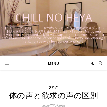
CHILL NO HEYA
〜【チルノヘヤ】札幌・円山・宮の森/シュガーリング脱毛の完全プライベー
ト隠れ家サロン《地下鉄東西線》西28丁目駅〜Sapporo Maruyama
Miyanomori/ A secluded, fully private sugaring hair-removal salon just
steps from Nishi-28-Chome Station on the Tozai Subway Line, offering a
relaxing hideaway for your personal care
MENU
ブログ
体の声と欲求の声の区別
2021年8月26日