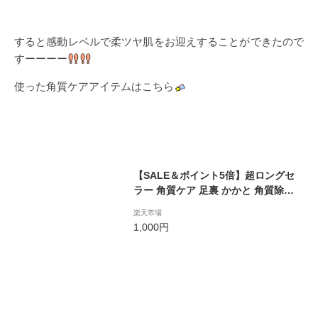
すると感動レベルで柔ツヤ肌をお迎えすることができたので
すーーーー
使った角質ケアアイテムはこちら
【SALE＆ポイント5倍】超ロングセ
ラー 角質ケア 足裏 かかと 角質除去
履くだけ簡単ケア 2回分 フットピー
楽天市場
リングパック ペロリン 選べる6種の
1,000円
香り【ガサガサ 足裏角質 カカト 足
足の裏 角質 パック シート ニオイ 足
の角質 取り ピーリング】