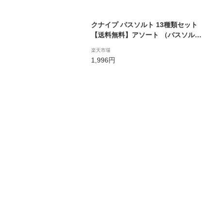
クナイプ バスソルト 13種類セット
【送料無料】アソート （バスソルト
11種類＋スパークリングタブレット
楽天市場
2種類） 種類は選べません 当店オリ
1,996円
ジナル 入浴剤 トライアルセット [40
g 50g KNEIPP 入浴剤 お試しセット
癒し スパ用品 アロマバス 福袋]