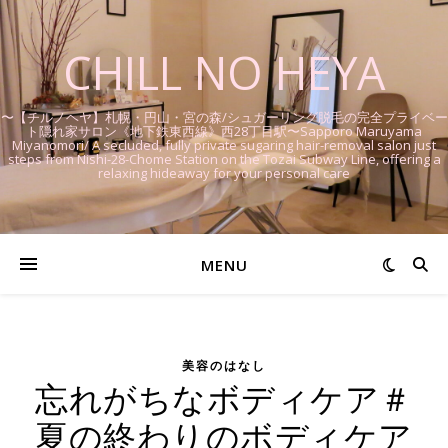
CHILL NO HEYA
〜【チルノヘヤ】札幌・円山・宮の森/シュガーリング脱毛の完全プライベー
ト隠れ家サロン《地下鉄東西線》西28丁目駅〜Sapporo Maruyama
Miyanomori/ A secluded, fully private sugaring hair-removal salon just
steps from Nishi-28-Chome Station on the Tozai Subway Line, offering a
relaxing hideaway for your personal care
MENU
美容のはなし
忘れがちなボディケア＃
夏の終わりのボディケア