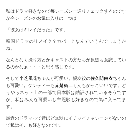
私はドラマ好きなので毎シーズン一通りチェックするのです
が今シーズンのお気に入りの一つは
「彼女はキレイだった」です。
韓国ドラマのリメイク？カバー？なんていうんでしょうか
ね。
なんとなく撮り方とかキャストの方たちが原盤も意識してい
るのかなぁ・・・と思う感じです。
そして
小芝風花
ちゃんが可愛い。親友役の
佐久間由衣
ちゃん
も可愛い。ケン
ティー
も
赤楚衛二
くんもかっこいいです。ど
うやらネット上の一部で日本版は酷評されているそうです
が、私はみんな可愛いし主題歌も好きなので気に入ってま
す。
最近のドラマって昔ほど無駄にイチャイチャシーンがないの
で私はそこも好きなのです。