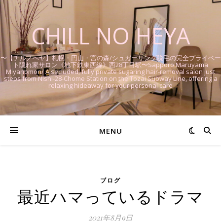
CHILL NO HEYA
〜【チルノヘヤ】札幌・円山・宮の森/シュガーリング脱毛の完全プライベー
ト隠れ家サロン《地下鉄東西線》西28丁目駅〜Sapporo Maruyama
Miyanomori/ A secluded, fully private sugaring hair-removal salon just
steps from Nishi-28-Chome Station on the Tozai Subway Line, offering a
relaxing hideaway for your personal care
MENU
ブログ
最近ハマっているドラマ
2021年8月9日