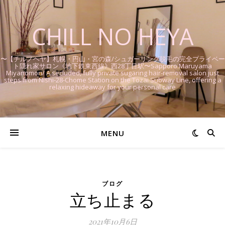
CHILL NO HEYA
〜【チルノヘヤ】札幌・円山・宮の森/シュガーリング脱毛の完全プライベー
ト隠れ家サロン《地下鉄東西線》西28丁目駅〜Sapporo Maruyama
Miyanomori/ A secluded, fully private sugaring hair-removal salon just
steps from Nishi-28-Chome Station on the Tozai Subway Line, offering a
relaxing hideaway for your personal care
MENU
ブログ
立ち止まる
2021年10月6日