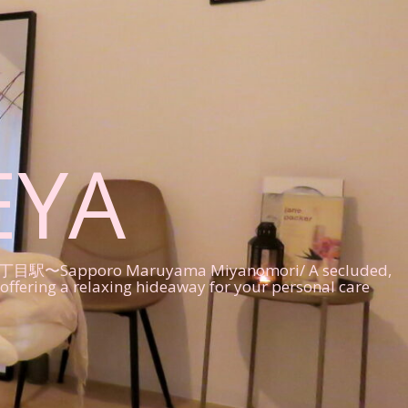
EYA
Maruyama Miyanomori/ A secluded,
offering a relaxing hideaway for your personal care