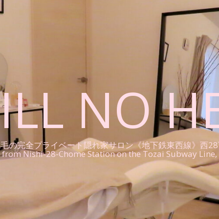
ILL NO H
ライベート隠れ家サロン《地下鉄東西線》西28丁目駅〜Sapporo 
ps from Nishi-28-Chome Station on the Tozai Subway Line, 