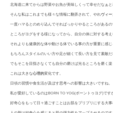
北海道に来てからは野菜やお魚が美味しくって幸せだなぁと
そんな私はこれまでも様々な情報に翻弄されて、やれ
ヴィー
一度ハマるとのめり込んでそればっかりやるところがあるの
ところがヨグをする様になってから、自分の体に対する考え
それよりも健康的な体や動ける体でいる事の方が重要に感じ
もちろんスタイルのいい方や足が細くて長い方を見て素敵だ
でもそこを目指さなくても自分の磨けば光るところを磨く楽
これは大きな
心理的
変化です。
日頃の習慣や食生活が及ぼす思考への影響は大きいですね。
私が愛好しているのはBORN TO YOG(ボーントゥヨグ
好奇心をもって日々過ごすことはお肌をプリプリにする大事
人の脳は好奇心を感じると肌の弾力性をアップさせるのです