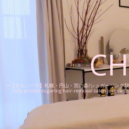
CH
〜【チルノヘヤ】札幌・円山・宮の森/シュガーリング脱毛の完全プ
fully private sugaring hair-removal salon just ste