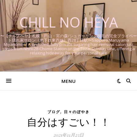
CHILL NO HEYA
〜【チルノヘヤ】札幌・円山・宮の森/シュガーリング脱毛の完全プライベー
ト隠れ家サロン《地下鉄東西線》西28丁目駅〜Sapporo Maruyama
Miyanomori/ A secluded, fully private sugaring hair-removal salon just
steps from Nishi-28-Chome Station on the Tozai Subway Line, offering a
relaxing hideaway for your personal care
MENU
,
ブログ
日々のぼやき
自分はすごい！！
2021年11月23日