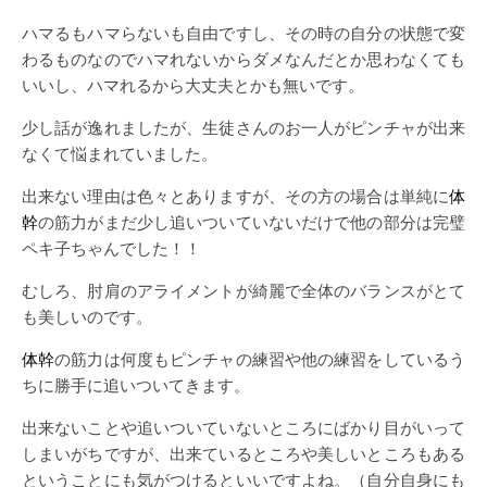
ハマるもハマらないも自由ですし、その時の自分の状態で変
わるものなのでハマれないからダメなんだとか思わなくても
いいし、ハマれるから大丈夫とかも無いです。
少し話が逸れましたが、生徒さんのお一人がピンチャが出来
なくて悩まれていました。
出来ない理由は色々とありますが、その方の場合は単純に
体
幹
の筋力がまだ少し追いついていないだけで他の部分は完璧
ペキ子ちゃんでした！！
むしろ、肘肩のアライメントが綺麗で全体のバランスがとて
も美しいのです。
体幹
の筋力は何度もピンチャの練習や他の練習をしているう
ちに勝手に追いついてきます。
出来ないことや追いついていないところにばかり目がいって
しまいがちですが、出来ているところや美しいところもある
ということにも気がつけるといいですよね。（自分自身にも