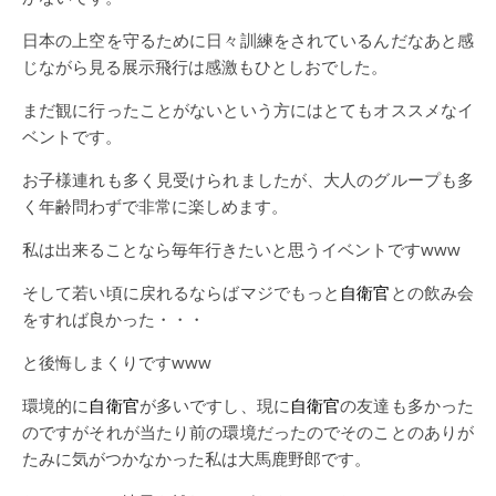
日本の上空を守るために日々訓練をされているんだなあと感
じながら見る展示飛行は感激もひとしおでした。
まだ観に行ったことがないという方にはとてもオススメなイ
ベントです。
お子様連れも多く見受けられましたが、大人のグループも多
く年齢問わずで非常に楽しめます。
私は出来ることなら毎年行きたいと思うイベントですwww
そして若い頃に戻れるならばマジでもっと
自衛官
との飲み会
をすれば良かった・・・
と後悔しまくりですwww
環境的に
自衛官
が多いですし、現に
自衛官
の友達も多かった
のですがそれが当たり前の環境だったのでそのことのありが
たみに気がつかなかった私は大馬鹿野郎です。