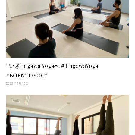
”いざEngawa Yogaへ＃EngawaYoga
#BORNTOYOG”
2023年9月10日