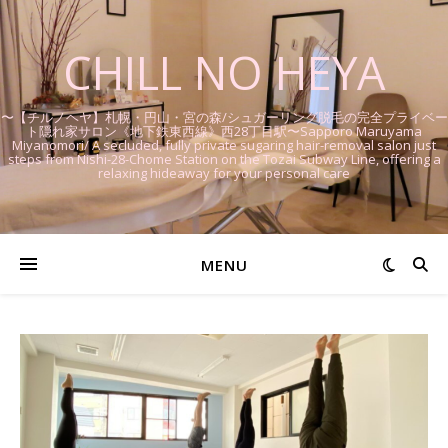
CHILL NO HEYA
〜【チルノヘヤ】札幌・円山・宮の森/シュガーリング脱毛の完全プライベー
ト隠れ家サロン《地下鉄東西線》西28丁目駅〜Sapporo Maruyama
Miyanomori/ A secluded, fully private sugaring hair-removal salon just
steps from Nishi-28-Chome Station on the Tozai Subway Line, offering a
relaxing hideaway for your personal care
MENU